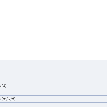
w/d)
en (m/w/d)